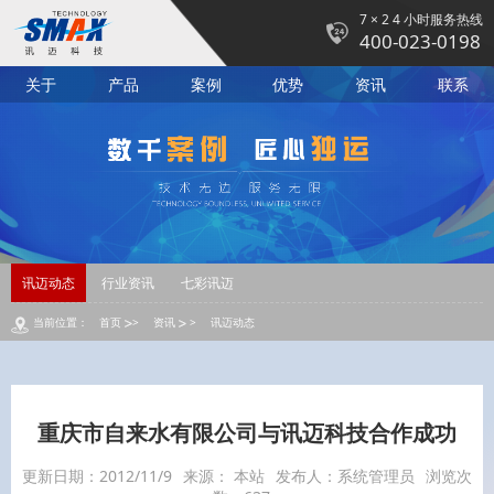
7 × 2 4 小时服务热线
400-023-0198
关于
产品
案例
优势
资讯
联系
讯迈动态
行业资讯
七彩讯迈
当前位置：
首页
>
资讯
>
讯迈动态
重庆市自来水有限公司与讯迈科技合作成功
更新日期：2012/11/9
来源： 本站
发布人：系统管理员
浏览次