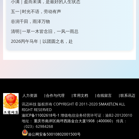
小满｜盈而未满，是最好的人生状态
五一|时光不语，劳动有声
谷润千田，雨泽万物
清明|一草一木皆念旧，一风一雨总
2026丙午马年｜以团圆之名，赴
人力资源
合作与代理
常用文档
在线留言
联系讯迈
讯迈科技 版权所有 COPYRIGHT © 2011-2020
SMAXIT.CN
ALL
RIGHT RESERVED
渝ICP备11002618号-1
增值电信业务经营许可证：渝B2-20120010
地址：
重庆市南岸区南坪西路金台大厦1908（400060）
传真：
（023）62984268
渝公网安备50010802001500号